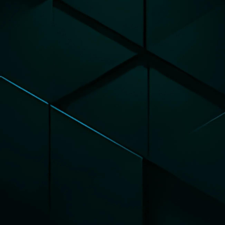
TERMINAL POINT DE VENTE
B
Y COWORKER
CCW-1510POS
Disponible sous Windows et Android, le CCW-
1510POS est compatible avec tous les logiciels
POS du marché, offrant ainsi une solution complète
et adaptée à votre environnement logiciel.