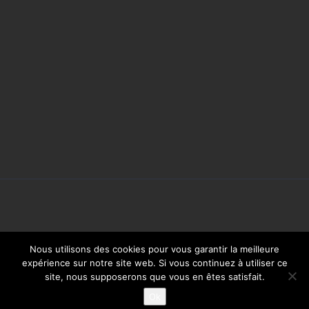
Branchement direct sur tout
système TPV
Garantie 2 ans
FICHE PRODUIT

Nous utilisons des cookies pour vous garantir la meilleure
expérience sur notre site web. Si vous continuez à utiliser ce
site, nous supposerons que vous en êtes satisfait.
2018 © Yatoo - Tous droits réservés -
Mentions légales
Ok